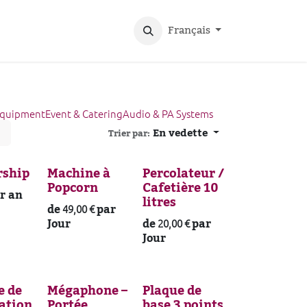
Français
 Equipment
Event & Catering
Audio & PA Systems
En vedette
Trier par:
ship
Machine à
Percolateur /
Popcorn
Cafetière 10
r an
litres
de
par
49,00
€
Jour
de
par
20,00
€
Jour
e de
Mégaphone –
Plaque de
ation
Portée
base 3 points