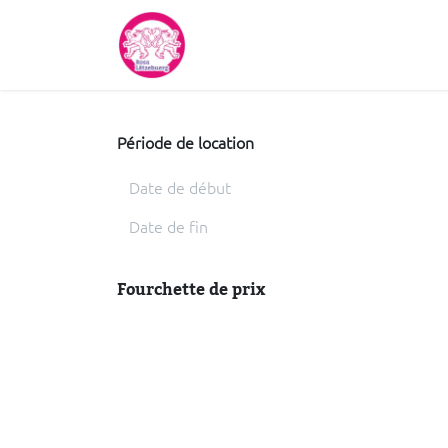
Se rendre au contenu
Accueil
À propos de nous
Période de location
Fourchette de prix