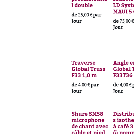
l double
LD Sys
MAUI 5
de
par
25,00
€
Jour
de
75,00
€
Jour
Traverse
Angle e
Global Truss
Global 
F33 1,0 m
F33T36
de
par
de
4,00
€
4,00
€
Jour
Jour
Shure SM58
Distrib
microphone
s isoth
de chant avec
à café 3
câble et pied
(à pomp