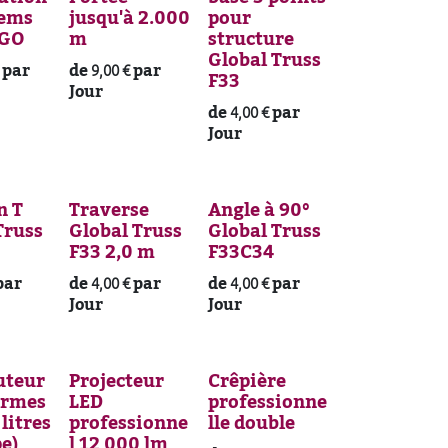
tems
jusqu'à 2.000
pour
 GO
m
structure
Global Truss
par
de
par
9,00
€
F33
Jour
de
par
4,00
€
Jour
n T
Traverse
Angle à 90°
Truss
Global Truss
Global Truss
F33 2,0 m
F33C34
par
de
par
de
par
4,00
€
4,00
€
Jour
Jour
uteur
Projecteur
Crêpière
ermes
LED
professionne
 litres
professionne
lle double
e)
l 12 000 lm