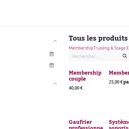
Notre offre
Nous soutenir
Jobs
Actualités
Agenda
Tous les produits
Membership
Trussing & Stage
Membership
Member
couple
pa
25,00
€
40,00
€
Gaufrier
Systèm
professionne
sonoris