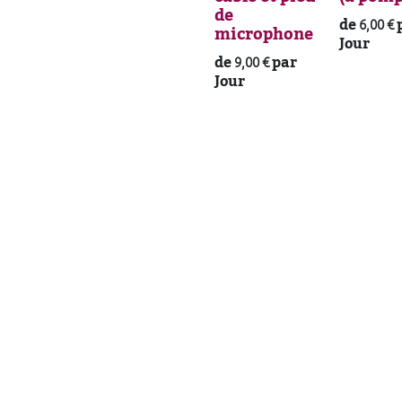
de
de
6,00
€
microphone
Jour
de
par
9,00
€
Jour
a Lëtzebuerg
l.
 du Saint Esprit
Lundi : sur rendez-vous
5 Luxembourg
Mardi : ​12:00-18:00