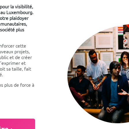
ur la visibilité,
+ au Luxembourg.
otre plaidoyer
mmunautaires,
 société plus
nforcer cette
uveaux projets,
ublic et de créer
s’exprimer et
t sa taille, fait
é.
s plus de force à
!