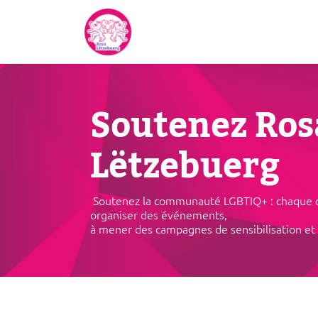
Se rendre au contenu
Accueil
À propos de nous
Soutenez Ros
Lëtzebuerg
Soutenez la communauté LGBTIQ+ : chaque co
organiser des événements,
à mener des campagnes de sensibilisation et 