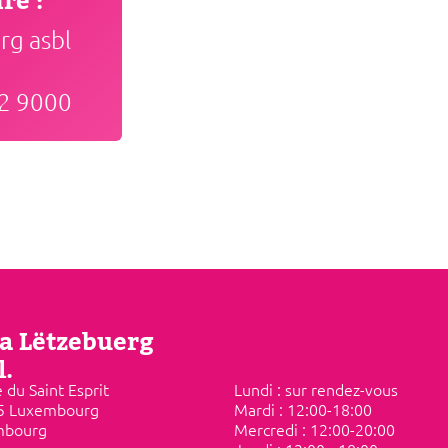
re :
erg asbl
52 9000
a Lëtzebuerg
l.
 du Saint Esprit
Lundi : sur rendez-vous
5 Luxembourg
Mardi : ​12:00-18:00
mbourg
Mercredi : 12:00-20:00