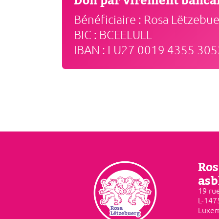
Don par virement bancai
Bénéficiaire : Rosa Lëtzebu
BIC : BCEELULL
IBAN : LU27 0019 4355 30
Ros
asb
19 rue
L-147
Luxe