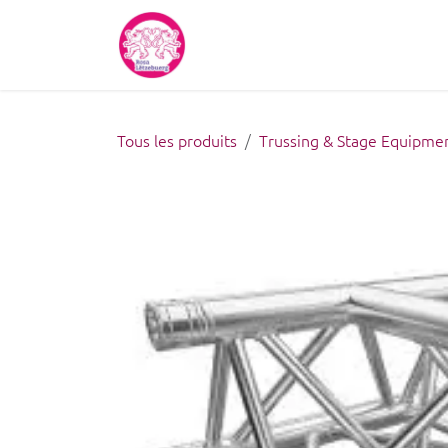
Se rendre au contenu
Accueil
À propos de nous
Tous les produits
Trussing & Stage Equipme