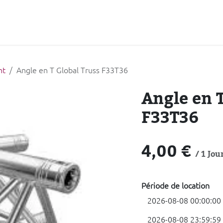
Notre offre
Nous soutenir
Jobs
Actualités
Agenda
nt
Angle en T Global Truss F33T36
Angle en T
F33T36
4,00
€
/
1
Jou
Période de location