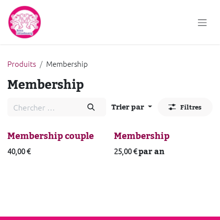
Se rendre au contenu
Produits
Membership
Membership
Trier par
Filtres
Membership couple
Membership
par an
40,00
€
25,00
€